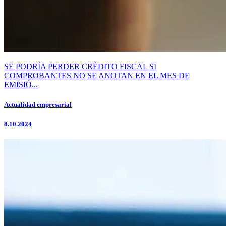
SE PODRÍA PERDER CRÉDITO FISCAL SI
COMPROBANTES NO SE ANOTAN EN EL MES DE
EMISIÓ...
Actualidad empresarial
8.10.2024