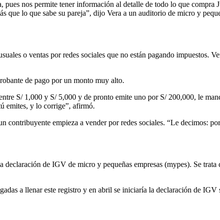
 pues nos permite tener información al detalle de todo lo que compra 
más que lo que sabe su pareja”, dijo Vera a un auditorio de micro y p
usuales o ventas por redes sociales que no están pagando impuestos. Vera
probante de pago por un monto muy alto.
tre S/ 1,000 y S/ 5,000 y de pronto emite uno por S/ 200,000, le mand
 emites, y lo corrige”, afirmó.
 contribuyente empieza a vender por redes sociales. “Le decimos: por si
r la declaración de IGV de micro y pequeñas empresas (mypes). Se trata d
adas a llenar este registro y en abril se iniciaría la declaración de IG