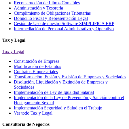
Reconstrucción de Libros Contables
Administración y Tesorería
Cumplimiento de Obligaciones Tributarias
Domicilio Fiscal y Representación Legal
Cesión de Uso de nuestro Software SIMPLIFICA ERP
Intermediación de Personal Administrativo y Operativo
Tax y Legal
Tax y Legal
Constitución de Empresa
Modificación de Estatutos
Contratos Empresariales
Transformación, Fusión y Escisión de Empresas y Sociedades
Disolución, Liquidación y Extinción de Empresas y
Sociedades
Implementación de Ley de Igualdad Salarial
Implementación de la Ley de Prevención y Sanción contra el
Hostigamiento Sexual
Implementación Seguridad y Salud en el Trabajo
Ver todo Tax y Legal
Consultoría de Negocios