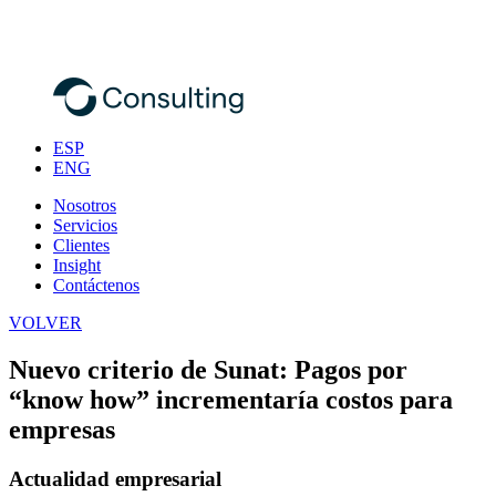
ESP
ENG
Nosotros
Servicios
Clientes
Insight
Contáctenos
VOLVER
Nuevo criterio de Sunat: Pagos por
“know how” incrementaría costos para
empresas
Actualidad empresarial