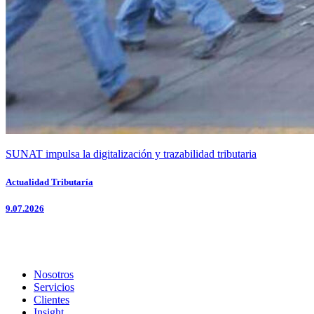
SUNAT impulsa la digitalización y trazabilidad tributaria
Actualidad Tributaría
9.07.2026
Nosotros
Servicios
Clientes
Insight