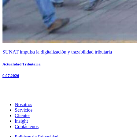
SUNAT impulsa la digitalización y trazabilidad tributaria
Actualidad Tributaría
9.07.2026
Nosotros
Servicios
Clientes
Insight
Contáctenos
Políticas de Privacidad