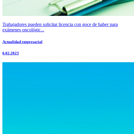
Trabajadores pueden solicitar licencia con goce de haber para
exámenes oncológic...
Actualidad empresarial
6.02.2023