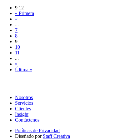
9
12
« Primera
«
...
7
8
9
10
11
...
»
Última »
Nosotros
Servicios
Clientes
Insight
Contáctenos
Políticas de Privacidad
Diseñado por
Staff Creativa