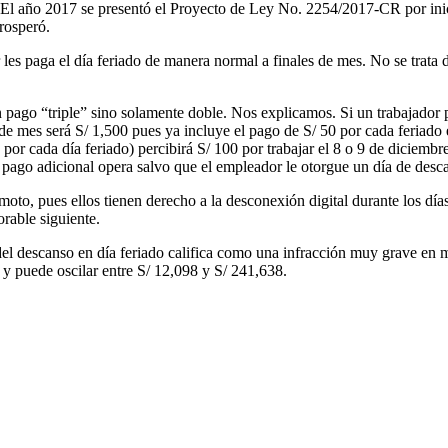
El año 2017 se presentó el Proyecto de Ley No. 2254/2017-CR por inici
rosperó.
les paga el día feriado de manera normal a finales de mes. No se trata d
un pago “triple” sino solamente doble. Nos explicamos. Si un trabajador
de mes será S/ 1,500 pues ya incluye el pago de S/ 50 por cada feriado 
por cada día feriado) percibirá S/ 100 por trabajar el 8 o 9 de diciembr
l pago adicional opera salvo que el empleador le otorgue un día de desc
moto, pues ellos tienen derecho a la desconexión digital durante los día
orable siguiente.
l descanso en día feriado califica como una infracción muy grave en ma
 puede oscilar entre S/ 12,098 y S/ 241,638.