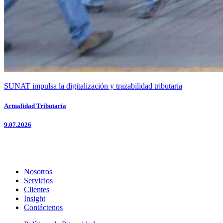
SUNAT impulsa la digitalización y trazabilidad tributaria
Actualidad Tributaría
9.07.2026
Nosotros
Servicios
Clientes
Insight
Contáctenos