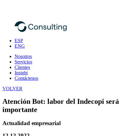
ESP
ENG
Nosotros
Servicios
Clientes
Insight
Contáctenos
VOLVER
Atención Bot: labor del Indecopi será
importante
Actualidad empresarial
12.12.2022